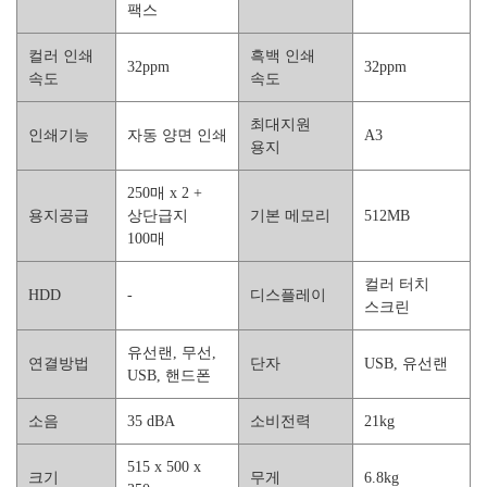
팩스
컬러 인쇄
흑백 인쇄
32ppm
32ppm
속도
속도
최대지원
인쇄기능
자동 양면 인쇄
A3
용지
250매 x 2 +
용지공급
상단급지
기본 메모리
512MB
100매
컬러 터치
HDD
-
디스플레이
스크린
유선랜, 무선,
연결방법
단자
USB, 유선랜
USB, 핸드폰
소음
35 dBA
소비전력
21kg
515 x 500 x
크기
무게
6.8kg