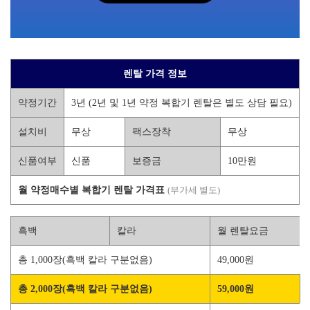
렌탈 가격 정보
약정기간
3년 (2년 및 1년 약정 복합기 렌탈은 별도 상담 필요)
설치비
무상
팩스장착
무상
신품여부
신품
보증금
10만원
월 약정매수별 복합기 렌탈 가격표
(부가세 별도)
흑백
칼라
월 렌탈요금
총 1,000장(흑백 칼라 구분없음)
49,000원
총 2,000장(흑백 칼라 구분없음)
59,000원