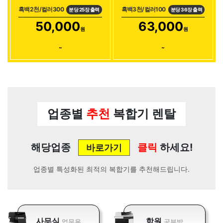
흑백2천/컬러300
흑백3천/컬러100
분당 25장 출력
분당 36장 출력
50,000
63,000
원
원
~
~
업종별
추천
복합기 렌탈
해당업종
클릭
하세요!
바로가기
업종별 특성화된 최적의 복합기를 추천해드립니다.
사무실
학원
업무용
공부방