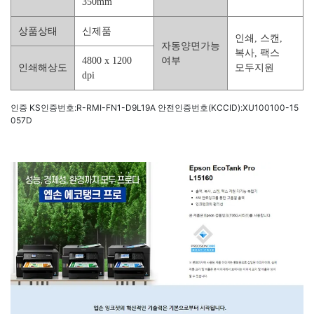
350mm
상품상태
신제품
인쇄, 스캔,
자동양면가능
복사, 팩스
4800 x 1200
여부
인쇄해상도
모두지원
dpi
인증 KS인증번호:R-RMI-FN1-D9L19A
안전인증번호(KCCID):XU100100-15
057D