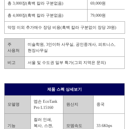
총 3,000장(흑백 칼라 구분없음)
69,000원
총 4,000장(흑백 칼라 구분없음)
79,000원
약정 이외 추가매수 장당 비용(흑백 칼라 구분없이 장당 20원)
주
미술학원, 3인이하 사무실, 공인중개사, 피트니스,
사용처
현장사무실
비고
서울 및 수도권 일부 특가(그외 지역은 문의)
제품 스펙 상세보기
엡손 EcoTank
모델명
원산지
중국
Pro L15160
컬러 인쇄,
기능
복사, 스캔,
모뎀속도
33.6Kbps