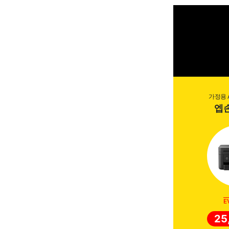
가정용 
엡손
E
25