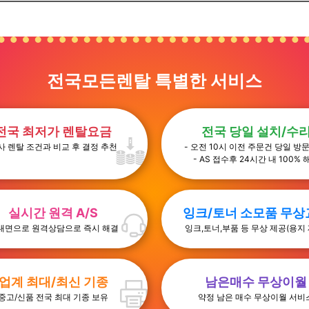
전국모든렌탈 특별한 서비스
전국 최저가 렌탈요금
전국 당일 설치/수
사 렌탈 조건과 비교 후 결정 추천
- 오전 10시 이전 주문건 당일 방
- AS 접수후 24시간 내 100% 
실시간 원격 A/S
잉크/토너 소모품 무상
대면으로 원격상담으로 즉시 해결
잉크,토너,부품 등 무상 제공(용지 
업계 최대/최신 기종
남은매수 무상이월
중고/신품 전국 최대 기종 보유
약정 남은 매수 무상이월 서비