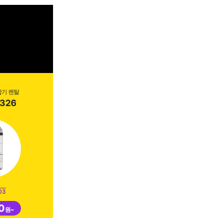
합기 렌탈
326
03
0
원~