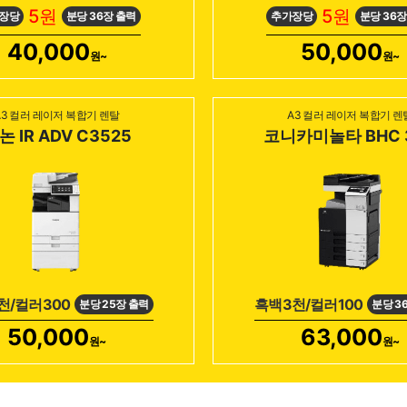
5원
5원
장당
분당 36장 출력
추가장당
분당 36장
40,000
50,000
원~
원~
A3 컬러 레이저 복합기 렌탈
A3 컬러 레이저 복합기 렌
논 IR ADV C3525
코니카미놀타 BHC 
천/컬러300
흑백3천/컬러100
분당 25장 출력
분당 3
50,000
63,000
원~
원~