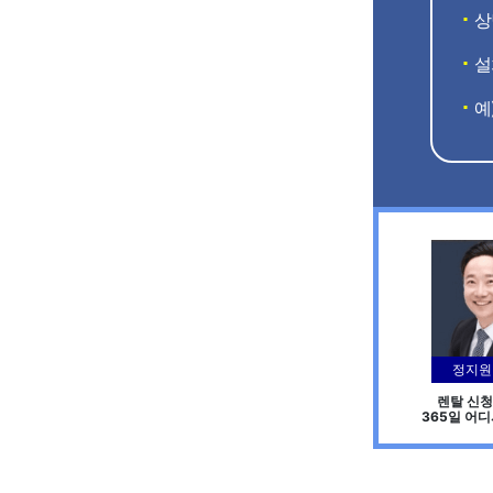
상
설
예
정지원
렌탈 신청
365일 어디