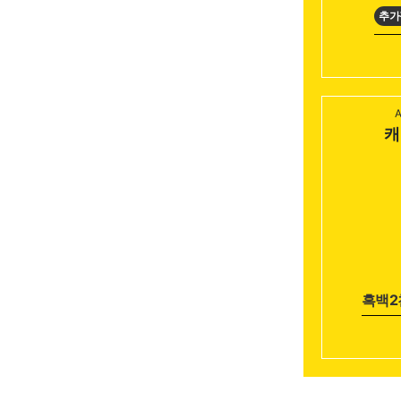
추가
캐
흑백2