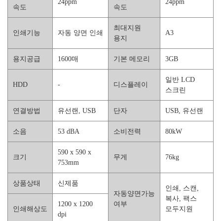
24ppm
24ppm
속도
속도
최대지원
인쇄기능
자동 양면 인쇄
A3
용지
용지공급
1600매
기본 메모리
3GB
일반 LCD
HDD
-
디스플레이
스크린
연결방법
유선랜, USB
단자
USB, 유선랜
소음
53 dBA
소비전력
80kW
590 x 590 x
크기
무게
76kg
753mm
상품상태
신제품
인쇄, 스캔,
자동양면가능
복사, 팩스
1200 x 1200
여부
인쇄해상도
모두지원
dpi