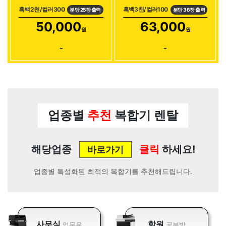
흑백2천/컬러300
흑백3천/컬러100
분당 25장 출력
분당 36장 출력
50,000
63,000
원
원
~
~
업종별
추천
복합기 렌탈
해당업종
클릭
하세요!
바로가기
업종별 특성화된 최적의 복합기를 추천해드립니다.
사무실
학원
업무용
공부방