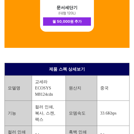
문서세단기
(대형 120L)
월 50,000원 추가
제품 스펙 상세보기
교세라
모델명
ECOSYS
원산지
중국
M8124cdn
컬러 인쇄,
기능
복사, 스캔,
모뎀속도
33.6Kbps
팩스
컬러 인쇄
흑백 인쇄