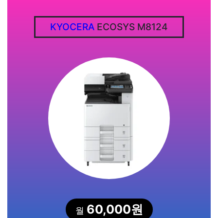
KYOCERA
ECOSYS M8124
60,000원
월