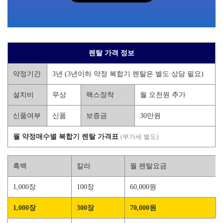
렌탈 가격 정보
약정기간
3년 (3년이하 약정 복합기 렌탈은 별도 상담 필요)
설치비
무상
팩스장착
월 오천원 추가
신품여부
신품
보증금
30만원
월 약정매수별 복합기 렌탈 가격표
(부가세 별도)
흑백
칼라
월 렌탈요금
1,000장
100장
60,000원
1,000장
300장
70,000원