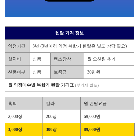
렌탈 가격 정보
약정기간
3년 (3년이하 약정 복합기 렌탈은 별도 상담 필요)
설치비
신품
팩스장착
월 오천원 추가
신품여부
신품
보증금
30만원
월 약정매수별 복합기 렌탈 가격표
(부가세 별도)
흑백
칼라
월 렌탈요금
2,000장
200장
69,000원
3,000장
300장
89,000원