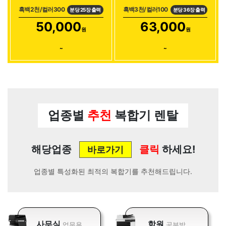
흑백2천/컬러300
흑백3천/컬러100
분당 25장 출력
분당 36장 출력
50,000
63,000
원
원
~
~
업종별
추천
복합기 렌탈
해당업종
클릭
하세요!
바로가기
업종별 특성화된 최적의 복합기를 추천해드립니다.
사무실
학원
업무용
공부방