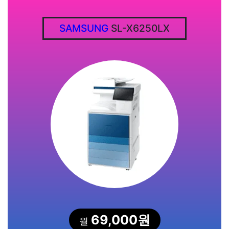
SAMSUNG
SL-X6250LX
69,000원
월