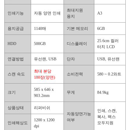
최대지원
인쇄기능
자동 양면 인쇄
A3
용지
용지공급
1140매
기본 메모리
6GB
25.6cm 컬러
HDD
500GB
디스플레이
터치 LCD
연결방법
유선랜, USB
단자
USB, 유선랜
최대 분당
스캔 속도
소비전력
580 ~ 0.2와트
180장(양면)
585 x 646 x
크기
무게
84.9kg
903.2mm
상품상태
리퍼비쉬
인쇄, 스캔,
자동양면가능
복사, 팩스
1200 x 1200
여부
인쇄해상도
모두지원
dpi