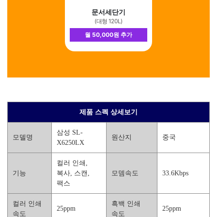
문서세단기
(대형 120L)
월 50,000원 추가
제품 스펙 상세보기
삼성 SL-
모델명
원산지
중국
X6250LX
컬러 인쇄,
기능
복사, 스캔,
모뎀속도
33.6Kbps
팩스
컬러 인쇄
흑백 인쇄
25ppm
25ppm
속도
속도