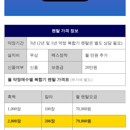
렌탈 가격 정보
약정기간
3년 (2년 및 1년 약정 복합기 렌탈은 별도 상담 필요)
설치비
무상
팩스장착
월 만원 추가
신품여부
신품
보증금
20만원
월 약정매수별 복합기 렌탈 가격표
(부가세 별도)
흑백
칼라
월 렌탈요금
1,000장
100장
70,000원
2,000장
200장
79,000원