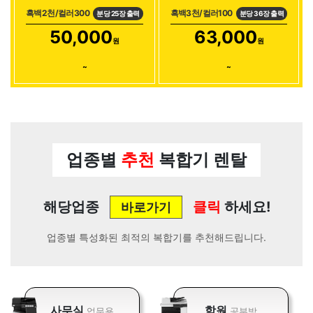
흑백2천/컬러300
흑백3천/컬러100
분당 25장 출력
분당 36장 출력
50,000
63,000
원
원
~
~
업종별
추천
복합기 렌탈
해당업종
클릭
하세요!
바로가기
업종별 특성화된 최적의 복합기를 추천해드립니다.
사무실
학원
업무용
공부방