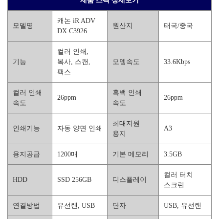
제품 스펙 상세보기
캐논 iR ADV
모델명
원산지
태국/중국
DX C3926
컬러 인쇄,
기능
복사, 스캔,
모뎀속도
33.6Kbps
팩스
컬러 인쇄
흑백 인쇄
26ppm
26ppm
속도
속도
최대지원
인쇄기능
자동 양면 인쇄
A3
용지
용지공급
1200매
기본 메모리
3.5GB
컬러 터치
HDD
SSD 256GB
디스플레이
스크린
연결방법
유선랜, USB
단자
USB, 유선랜