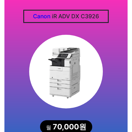
Canon
iR ADV DX C3926
70,000원
월