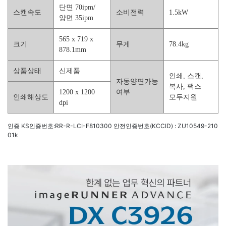
단면 70ipm/
스캔속도
소비전력
1.5kW
양면 35ipm
565 x 719 x
크기
무게
78.4kg
878.1mm
상품상태
신제품
인쇄, 스캔,
자동양면가능
복사, 팩스
1200 x 1200
여부
인쇄해상도
모두지원
dpi
인증 KS인증번호:RR-R-LCI-F810300
안전인증번호(KCCID) : ZU10549-210
01k