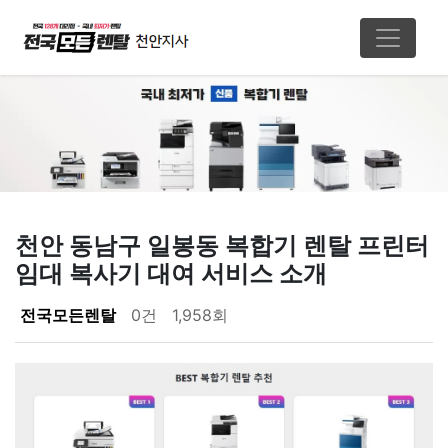
천안 동남구 일봉동 복합기 렌탈 프린터
임대 복사기 대여 서비스 소개
페이지 정보
전국모든렌탈
0건
1,958회
본문